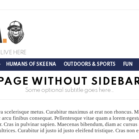
LIVE HERE
HUMANS OF SKEENA
OUTDOORS & SPORTS
FUN
PAGE WITHOUT SIDEBA
Some optional subtitle goes here…
rra scelerisque metus. Curabitur maximus at erat non rhoncus. M
arcu finibus consequat. Pellentesque vitae quam a lorem egesta
or. Cras in pulvinar sapien. Maecenas bibendum, diam ac cursus
ltrices. Curabitur id justo id justo eleifend tristique. Cras non 