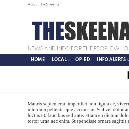
About The Skeena
NEWS AND INFO FOR THE PEOPLE WHO 
HOME
LOCAL
OP-ED
INFO ALERTS
Mauris sapien erat, imperdiet non ligula ac, vive
interdum pellentesque accumsan. Sed vel dolor ac 
luctus ut, faucibus sed ante. Etiam eu dictum dol
tortor urna nec enim. Suspendisse ornare sagittis u