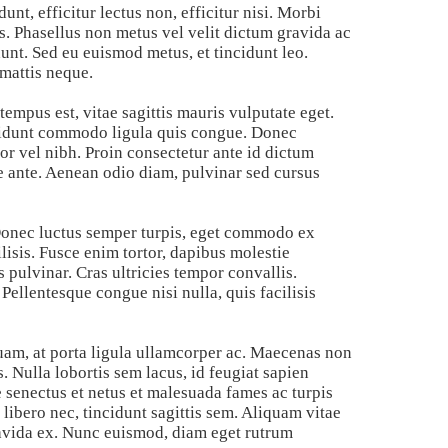
unt, efficitur lectus non, efficitur nisi. Morbi
s. Phasellus non metus vel velit dictum gravida ac
unt. Sed eu euismod metus, et tincidunt leo.
 mattis neque.
empus est, vitae sagittis mauris vulputate eget.
ncidunt commodo ligula quis congue. Donec
or vel nibh. Proin consectetur ante id dictum
e ante. Aenean odio diam, pulvinar sed cursus
. Donec luctus semper turpis, eget commodo ex
ilisis. Fusce enim tortor, dapibus molestie
s pulvinar. Cras ultricies tempor convallis.
Pellentesque congue nisi nulla, quis facilisis
am, at porta ligula ullamcorper ac. Maecenas non
 Nulla lobortis sem lacus, id feugiat sapien
 senectus et netus et malesuada fames ac turpis
 libero nec, tincidunt sagittis sem. Aliquam vitae
ravida ex. Nunc euismod, diam eget rutrum