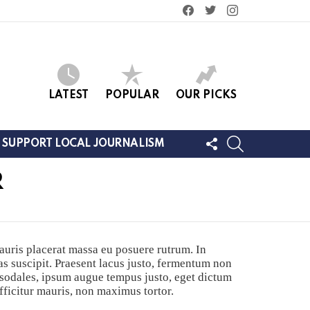
facebook
twitter
instagram
LATEST
POPULAR
OUR PICKS
FOLLOW
SEARCH
SUPPORT LOCAL JOURNALISM
US
R
auris placerat massa eu posuere rutrum. In
s suscipit. Praesent lacus justo, fermentum non
 sodales, ipsum augue tempus justo, eget dictum
efficitur mauris, non maximus tortor.