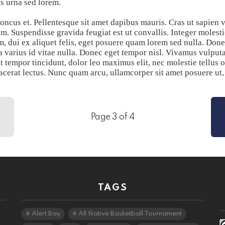
us urna sed lorem.
cus et. Pellentesque sit amet dapibus mauris. Cras ut sapien vu
am. Suspendisse gravida feugiat est ut convallis. Integer molestie
m, dui ex aliquet felis, eget posuere quam lorem sed nulla. Don
ra varius id vitae nulla. Donec eget tempor nisl. Vivamus vulput
et tempor tincidunt, dolor leo maximus elit, nec molestie tellus
cerat lectus. Nunc quam arcu, ullamcorper sit amet posuere ut, 
Page 3 of 4
TAGS
Alert Bay
All Native Basketball Tournament