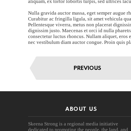
aliquam, ex tortor lobortis turpis, sed ultrices lac
Nulla gravida auctor massa, eget semper augue rhon
Curabitur ac fringilla ligula, sit amet vehicula qu
Pellentesque viverra, metus non placerat dignissi
dignissim justo. Maecenas et orci id nulla pharet
consectetur luctus rhoncus. Nullam aliquet, eros 
nec vestibulum diam auctor congue. Proin quis pla
PREVIOUS
ABOUT US
Skeena Strong is a regional media initiative
dedicated to promoting the people, the land, and