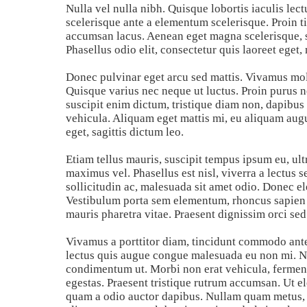
Nulla vel nulla nibh. Quisque lobortis iaculis lectu
scelerisque ante a elementum scelerisque. Proin t
accumsan lacus. Aenean eget magna scelerisque, so
Phasellus odio elit, consectetur quis laoreet eget
Donec pulvinar eget arcu sed mattis. Vivamus molli
Quisque varius nec neque ut luctus. Proin purus 
suscipit enim dictum, tristique diam non, dapibus 
vehicula. Aliquam eget mattis mi, eu aliquam augu
eget, sagittis dictum leo.
Etiam tellus mauris, suscipit tempus ipsum eu, ul
maximus vel. Phasellus est nisl, viverra a lectus s
sollicitudin ac, malesuada sit amet odio. Donec ele
Vestibulum porta sem elementum, rhoncus sapien eu,
mauris pharetra vitae. Praesent dignissim orci sed
Vivamus a porttitor diam, tincidunt commodo ant
lectus quis augue congue malesuada eu non mi. Nun
condimentum ut. Morbi non erat vehicula, fermentu
egestas. Praesent tristique rutrum accumsan. Ut ele
quam a odio auctor dapibus. Nullam quam metus, p