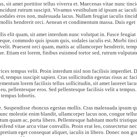
s, sit amet porttitor tellus viverra et. Maecenas vitae nunc tincid
incidunt rutrum suscipit. Vivamus vestibulum id ipsum ac iaculi
dales eros non, malesuada lacus. Nullam feugiat iaculis tincid
, mollis hendrerit orci. Aenean et condimentum massa. Duis eget
s elit quam, sit amet interdum nunc volutpat in. Fusce feugiat t
neque, commodo quis ipsum quis, sodales iaculis est. Morbi ti
velit. Praesent orci quam, mattis ac ullamcorper hendrerit, temp
e. Etiam est lorem, finibus euismod tortor sed, rutrum vulputat
trices tempus velit. Proin interdum nisl non facilisis imperdiet
ed, tempus suscipit sapien. Cras sollicitudin egestas risus ac fac
mentum lorem facilisis tellus sollicitudin, sit amet laoreet lacu
 pellentesque eros. Sed pellentesque facilisis velit a tempus. 
 tempus lobortis.
e. Suspendisse rhoncus egestas mollis. Cras malesuada ipsum qu
c molestie enim blandit, ullamcorper lacus non, congue tellus.
m quam ac, porta libero. Pellentesque habitant morbi tristique
ifend vitae arcu vitae convallis. Proin erat leo, consectetur nec
retium eget consequat aliquet, iaculis in libero. Donec non g