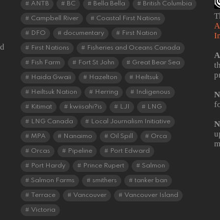
ANTB
BC
Bella Bella
British Columbia
T
Campbell River
Coastal First Nations
A
DFO
documentary
First Nation
I
od
First Nations
Fisheries and Oceans Canada
A
Fish Farm
Fort St John
Great Bear Sea
t
p
Haida Gwaii
Hazelton
Heiltsuk
Heiltsuk Nation
Herring
Indigenous
N
f
Kitimat
kwiisahi?is
LJI
LNG
LNG Canada
Local Journalism Initiative
N
u
MPA
Nanaimo
Oil Spill
Orca
m
Orcas
Pipeline
Port Edward
Port Hardy
Prince Rupert
Salmon
Salmon Farms
smithers
tanker ban
Terrace
Vancouver
Vancouver Island
Victoria